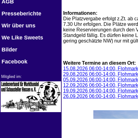
AGB
Presseberichte
Informationen:
Die Platzvergabe erfolgt z.Zt. ab ca
7.30 Uhr erfolgen. Die Plätze wer
Wir über uns
keine Reservierungen durch den Ve
Standgeld fällig. Es dürfen keine
We Like Sweets
gering geschätzte NW) nur mit gül
Bilder
Facebook
Weitere Termine an diesem Ort:
15.08.2026 06:00-14:00, Flohmark
29.08.2026 06:00-14:00, Flohmark
Mitglied im:
05.09.2026 06:00-14:00, Flohmark
12.09.2026 06:00-14:00, Flohmark
19.09.2026 06:00-14:00, Flohmark
26.09.2026 06:00-14:00, Flohmark